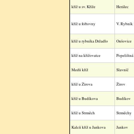
kříž u sv. Kříže
Herálec
kříž u fořtovny
V. Rybník
kříž u rybníka Držadlo
Onšovice
kříž na křižovatce
Popelištná
Medů kříž
Slavníč
kříž u Žirova
Žirov
kříž u Budíkova
Budíkov
kříž u Strměch
Strměchy
Kalců kříž u Jankova
Jankov