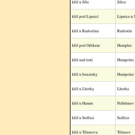
kříž u Jiřic
Jiřice
kříž pod Lipnicí
Lipnice n 
kříž u Radostína
Radostín
kříž pod Orlíkem
Humplec
kříž nad tratí
Humpolec
kříž u benzinky
Humpolec
kříž u Lhotky
Lhotka
kříž u Hamru
Pelhřimov
kříž u Sedlice
Sedlice
kříž u Těšenova
Těšenov