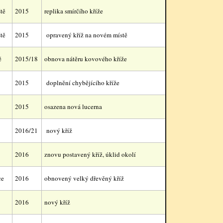
tě
2015
replika smírčího kříže
tě
2015
opravený kříž na novém místě
ě
2015/18
obnova nátěru kovového kříže
2015
doplnění chybějícího kříže
2015
osazena nová lucerna
2016/21
nový kříž
2016
znovu postavený kříž, úklid okolí
ce
2016
obnovený velký dřevěný kříž
2016
nový kříž