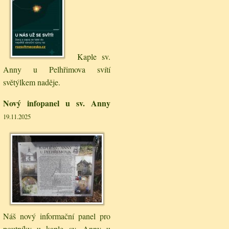
Kaple sv.
Anny u Pelhřimova svítí
světýlkem naděje.
Nový infopanel u sv. Anny
19.11.2025
Náš nový informační panel pro
poutníky u kaple sv. Anny u