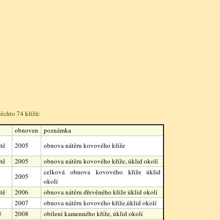
ěchto 74 křížů:
obnoven
poznámka
tě
2005
obnova nátěru kovového kříže
tě
2005
obnova nátěru kovového kříže, úklid okolí
celková obnova kovového kříže úklid
2005
okolí
tě
2006
obnova nátěru dřevěného kříže úklid okolí
2007
obnova nátěru kovového kříže,úklid okolí
ě
2008
obílení kamenného kříže, úklid okolí