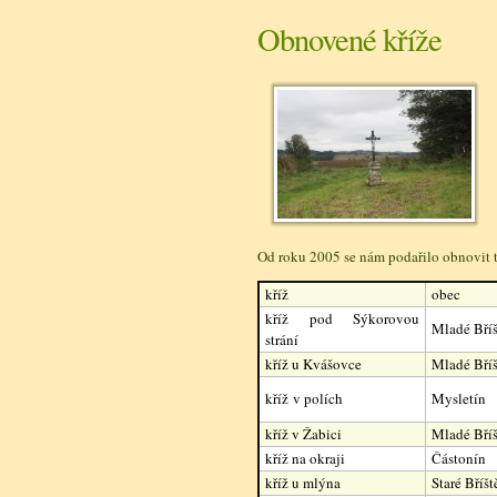
Obnovené kříže
Od roku 2005 se nám podařilo obnovit t
kříž
obec
kříž pod Sýkorovou
Mladé Bříš
strání
kříž u Kvášovce
Mladé Bříš
kříž v polích
Mysletín
kříž v Žabici
Mladé Bříš
kříž na okraji
Částonín
kříž u mlýna
Staré Bříšt