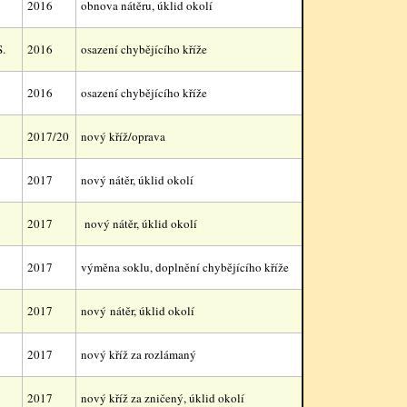
2016
obnova nátěru, úklid okolí
S.
2016
osazení chybějícího kříže
2016
osazení chybějícího kříže
2017/20
nový kříž/oprava
2017
nový nátěr, úklid okolí
2017
nový nátěr, úklid okolí
2017
výměna soklu, doplnění chybějícího kříže
2017
nový nátěr, úklid okolí
2017
nový kříž za rozlámaný
2017
nový kříž za zničený, úklid okolí