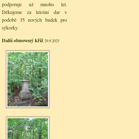
podporuje už mnoho let.
Děkujeme za letošní dar v
podobě 35 nových budek pro
sýkorky.
Další obnovený kříž
29.9.2025