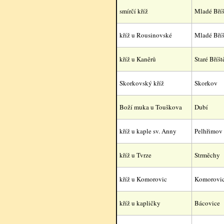
smírčí kříž
Mladé Bříš
kříž u Rousinovské
Mladé Bříš
kříž u Kaněrů
Staré Bříšt
Skorkovský kříž
Skorkov
Boží muka u Touškova
Dubí
kříž u kaple sv. Anny
Pelhřimov
kříž u Tvrze
Strměchy
kříž u Komorovic
Komorovi
kříž u kapličky
Bácovice