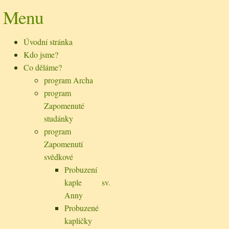
Menu
Úvodní stránka
Kdo jsme?
Co děláme?
program Archa
program
Zapomenuté
studánky
program
Zapomenutí
svědkové
Probuzení
kaple sv.
Anny
Probuzené
kapličky