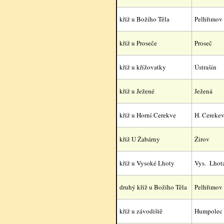
kříž u Božího Těla
Pelhřimov
kříž u Proseče
Proseč
kříž u křížovatky
Ústrašín
kříž u Ježené
Ježená
kříž u Horní Cerekve
H. Cereke
kříž U Žabárny
Žirov
kříž u Vysoké Lhoty
Vys. Lhot
druhý kříž u Božího Těla
Pelhřimov
kříž u závodiště
Humpolec