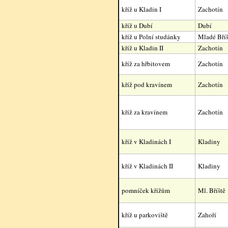
kříž u Kladin I
Zachotín
kříž u Dubí
Dubí
kříž u Polní studánky
Mladé Bříš
kříž u Kladin II
Zachotín
kříž za hřbitovem
Zachotín
kříž pod kravínem
Zachotín
kříž za kravínem
Zachotín
kříž v Kladinách I
Kladiny
kříž v Kladinách II
Kladiny
pomníček křížům
Ml. Bříště
kříž u parkoviště
Zahoří