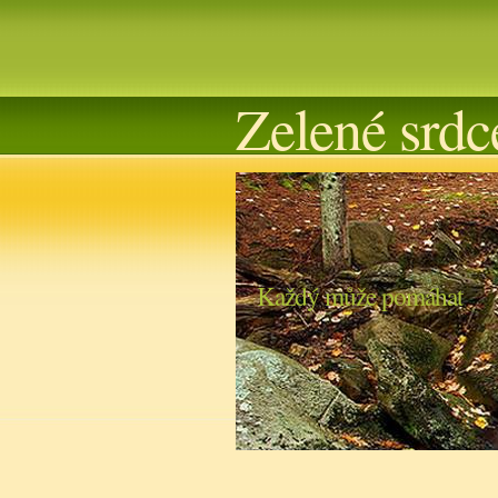
Zelené srdc
Každý může pomáhat