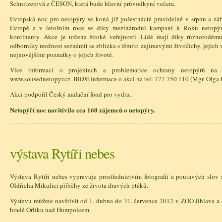
Schnitzerová z ČESON, která bude hlavní průvodkyní večera.
Evropská noc pro netopýry se koná již pošestnácté pravidelně v srpnu a zář
Evropě a v letošním roce se díky mezinárodní kampani k Roku netopýra 
kontinenty. Akce je určena široké veřejnosti. Lidé mají díky různorodé
odborníky možnost seznámit se zblízka s těmito zajímavými živočichy, jejic
nejnovějšími poznatky o jejich životě.
Více informací o projektech a problematice ochrany netopýrů na 
www.sousednetopyr.cz. Bližší informace o akci na tel: 777 750 110 (Mgr. Olga
Akci podpořil Český nadační fond pro vydru.
Netopýří noc navštívilo cca 160 zájemců o netopýry.
výstava Rytíři nebes
Výstava Rytíři nebes vypravuje prostřednictvím fotografií a poutavých slov 
Oldřicha Mikulici příběhy ze života dravých ptáků.
Výstavu můžete navštívit od 1. dubna do 31. července 2012 v ZOO Jihlava a 
hradě Orlíku nad Humpolcem.