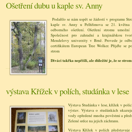
Ošetření dubu u kaple sv. Anny
Podařilo se nám uspět se žádostí v programu Str
kaple sv. Anny u Pelhřimova se 21. května
odborného ošetření. Ošetření stromu umožní
Společnost pro zahradní a krajinářskou tvo
Mendelovy univerzity v Brně. Provede je odb
certifikátem European Tree Wolker. Přijďte se po
strom
Diváci takřka nepřišli, ale důležité je, že se strom
výstava Křížek v polích, studánka v lese
Výstava Studánka v lese, křížek v políc
výstav. Výstava o studánkách ukazuje
vody opředené mnoha pověstmi a předs
Zelené srdce na jejich záchranu.
Výstava Křížek v polích představuje