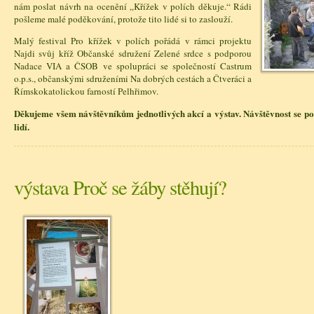
nám poslat návrh na ocenění „Křížek v polích děkuje.“ Rádi
pošleme malé poděkování, protože tito lidé si to zaslouží.
Malý festival Pro křížek v polích pořádá v rámci projektu
Najdi svůj kříž Občanské sdružení Zelené srdce s podporou
Nadace VIA a ČSOB ve spolupráci se společností Castrum
o.p.s., občanskými sdruženími Na dobrých cestách a Čtveráci a
Římskokatolickou farností Pelhřimov.
Děkujeme všem návštěvníkům jednotlivých akcí a výstav. Návštěvnost se p
lidí.
výstava Proč se žáby stěhují?