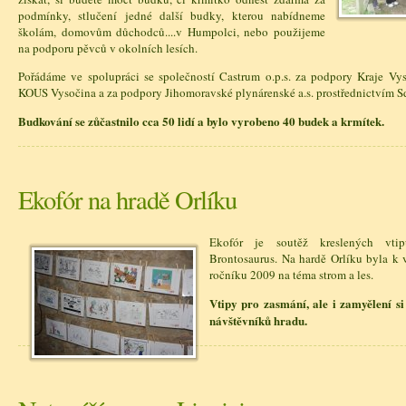
podmínky, stlučení jedné další budky, kterou nabídneme
školám, domovům důchodců....v Humpolci, nebo použijeme
na podporu pěvců v okolních lesích.
Pořádáme ve spolupráci se společností Castrum o.p.s. za podpory Kraje Vys
KOUS Vysočina a za podpory Jihomoravské plynárenské a.s. prostřednictvím Sd
Budkování se zůčastnilo cca 50 lidí a bylo vyrobeno 40 budek a krmítek.
Ekofór na hradě Orlíku
Ekofór je soutěž kreslených vti
Brontosaurus. Na hardě Orlíku byla k 
ročníku 2009 na téma strom a les.
Vtipy pro zasmání, ale i zamyělení si
návštěvníků hradu.