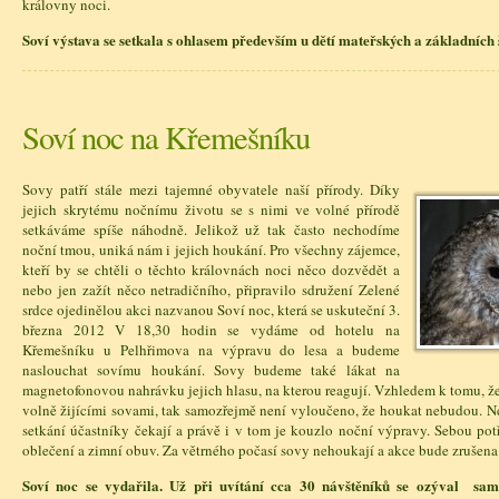
královny noci.
Soví výstava se setkala s ohlasem především u dětí mateřských a základních 
Soví noc na Křemešníku
Sovy patří stále mezi tajemné obyvatele naší přírody. Díky
jejich skrytému nočnímu životu se s nimi ve volné přírodě
setkáváme spíše náhodně. Jelikož už tak často nechodíme
noční tmou, uniká nám i jejich houkání. Pro všechny zájemce,
kteří by se chtěli o těchto královnách noci něco dozvědět a
nebo jen zažít něco netradičního, připravilo sdružení Zelené
srdce ojedinělou akci nazvanou Soví noc, která se uskuteční 3.
března 2012 V 18,30 hodin se vydáme od hotelu na
Křemešníku u Pelhřimova na výpravu do lesa a budeme
naslouchat sovímu houkání. Sovy budeme také lákat na
magnetofonovou nahrávku jejich hlasu, na kterou reagují. Vzhledem k tomu, že
volně žijícími sovami, tak samozřejmě není vyloučeno, že houkat nebudou. N
setkání účastníky čekají a právě i v tom je kouzlo noční výpravy. Sebou potř
oblečení a zimní obuv. Za větrného počasí sovy nehoukají a akce bude zrušena
Soví noc se vydařila. Už při uvítání cca 30 návštěníků se ozýval sam