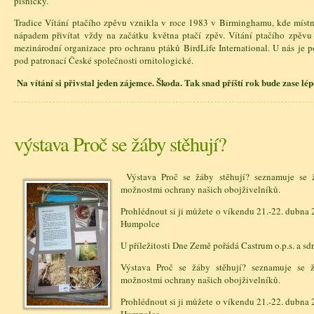
písničky.
Tradice Vítání ptačího zpěvu vznikla v roce 1983 v Birminghamu, kde místní
nápadem přivítat vždy na začátku května ptačí zpěv. Vítání ptačího zpěvu
mezinárodní organizace pro ochranu ptáků BirdLife International. U nás je
pod patronací České společnosti ornitologické.
Na vítání si přivstal jeden zájemce. Škoda. Tak snad příští rok bude zase lép
výstava Proč se žáby stěhují?
Výstava Proč se žáby stěhují? seznamuje se 
možnostmi ochrany našich obojživelníků.
Prohlédnout si ji můžete o víkendu 21.-22. dubna 
Humpolce
U příležitosti Dne Země pořádá Castrum o.p.s. a sd
Výstava Proč se žáby stěhují? seznamuje se 
možnostmi ochrany našich obojživelníků.
Prohlédnout si ji můžete o víkendu 21.-22. dubna 
Humpolce