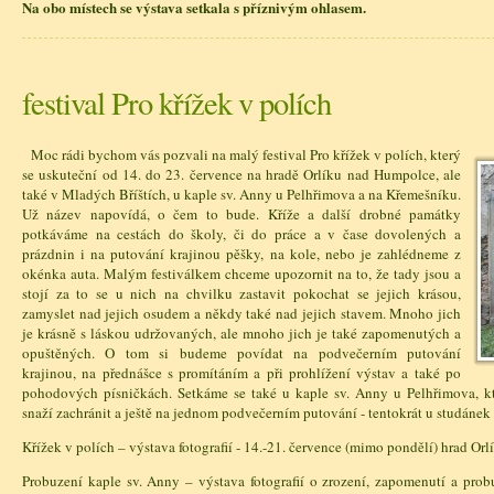
Na obo místech se výstava setkala s příznivým ohlasem.
festival Pro křížek v polích
Moc rádi bychom vás pozvali na malý festival Pro křížek v polích, který
se uskuteční od 14. do 23. července na hradě Orlíku nad Humpolce, ale
také v Mladých Bříštích, u kaple sv. Anny u Pelhřimova a na Křemešníku.
Už název napovídá, o čem to bude. Kříže a další drobné památky
potkáváme na cestách do školy, či do práce a v čase dovolených a
prázdnin i na putování krajinou pěšky, na kole, nebo je zahlédneme z
okénka auta. Malým festiválkem chceme upozornit na to, že tady jsou a
stojí za to se u nich na chvilku zastavit pokochat se jejich krásou,
zamyslet nad jejich osudem a někdy také nad jejich stavem. Mnoho jich
je krásně s láskou udržovaných, ale mnoho jich je také zapomenutých a
opuštěných. O tom si budeme povídat na podvečerním putování
krajinou, na přednášce s promítáním a při prohlížení výstav a také po
pohodových písničkách. Setkáme se také u kaple sv. Anny u Pelhřimova, kt
snaží zachránit a ještě na jednom podvečerním putování - tentokrát u studáne
Křížek v polích – výstava fotografií - 14.-21. července (mimo pondělí) hrad O
Probuzení kaple sv. Anny – výstava fotografií o zrození, zapomenutí a pro