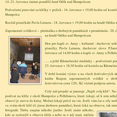
14.-21. července (mimo pondělí) hrad Orlík nad Humpolcem
Podvečerní putování za křížky v polích - 16. července v 19,00 hodin od kostel
Humpolce
Recitál písničkáře Pavla Lutnera - 18. července v 19,00 hodin na hradě Orlík
Zapomenutí svědkové – přednáška o drobných památkách s promítáním - 20. č
n
a hradě Orlíku nad Humpolcem
Den pro kapli sv. Anny – kulturně - duchovní setká
písničky Pavla Lutnera, duchovní slovo P.Jaro
července od 14,00 hodin u kaple sv. Anny u Pelhř
…. a ještě Křemešnické studánky – podvečerní pu
23. července v 18,30 hodin od kostela na Křemešn
V době konání výstav a na všech festivalových a
knihu Krajem zapomenutých svědků o dro
festivalovou cenu 120,- Kč včetně podpisu autora.
Celý náš projekt se jmenuje „Najdi svůj kříž“. N
podívat na kříže z okolí Humpolce a Pelhřimova, které čekají, až k nim něk
obnoví je znovu do krásy. Možná čekají právě na vás. Jestli vám čas a síly ne
ve svém okolí kříž (či jinou drobnou památku), která čeká na obnovu, tak nám 
fotografii. Tř
eba zaujme někoho jiného. Jestli znáte někoho,
kdo se zasloužil o obnovu kříže a nebo se o něj stará, můžete