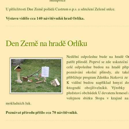
U příležitosti Dne Země pořádá Castrum o.p.s. a sdružení Zelené srdce.
Výstavu vidělo cca 140 návštěvníků hrad Orlíka.
Den Země na hradě Orlíku
Nedělní odpoledne bude na hradě O
patřit přírodě. Poprvé se zde uskutečn
celé odpoledne budou na hradě připr
poznávání okolní přírody, ale tak
přibližuje program Zdeňka Júzková ze 
K vidění budou například hmyzí do
fotografií obojživelníků. Výrobky
představí obchůdek U devatera řemesel 
veřejnou sbírku Stopa v krajině na
mokřadních luk.
Poznávat přírodu přišlo cca 70 návštěvníků.