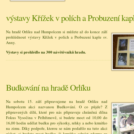
výstavy Křížek v polích a Probuzení kap
Na hradě Orlíku nad Humpolcem si můžete až do konce září
prohlédnout výstavy Křížek v polích a Probuzení kaple sv.
Anny.
Výstavy si prohlédlo na 300 návětěvníků hradu.
Budkování na hradě Orlíku
Na sobotu 15. září připravujeme na hradě Orlíku nad
Humpolcem akci nazvanou Budkování. O co půjde? Z
připravených dílů, které pro nás připravuje chráněná dílna
Fokus Vysočina v Pelhřimově, si budete moct od 10,00 do
16,00 hodin udělat budku pro sýkorky, rehky a nebo krmítko
na zimu. Díky podpoře, kterou se nám podařilo na tuto akci
získat, si budete moct budku, či krmítko odnést zdarma za