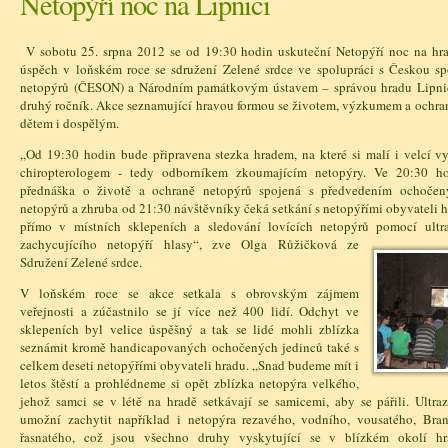
Netopýří noc na Lipnici
V sobotu 25. srpna 2012 se od 19:30 hodin uskuteční Netopýří noc na hra
úspěch v loňském roce se sdružení Zelené srdce ve spolupráci s Českou sp
netopýrů (ČESON) a Národním památkovým ústavem – správou hradu Lipnic
druhý ročník. Akce seznamující hravou formou se životem, výzkumem a ochra
dětem i dospělým.
„Od 19:30 hodin bude připravena stezka hradem, na které si malí i velcí vy
chiropterologem - tedy odborníkem zkoumajícím netopýry. Ve 20:30 h
přednáška o životě a ochraně netopýrů spojená s předvedením ochoče
netopýrů a zhruba od 21:30 návštěvníky čeká setkání s netopýřími obyvateli 
přímo v místních sklepeních a sledování lovících netopýrů pomocí ultr
zachycujícího n
etopýří hlasy“, zve Olga Růžičková ze
Sdružení Zelené srdce.
V loňském roce se akce setkala s obrovským zájmem
veřejnosti a zúčastnilo se jí více než 400 lidí. Odchyt ve
sklepeních byl velice úspěšný a tak se lidé mohli zblízka
seznámit kromě handicapovaných ochočených jedinců také s
celkem deseti netopýřími obyvateli hradu. „Snad budeme mít i
letos štěstí a prohlédneme si opět zblízka netopýra velkého,
jehož samci se v létě na hradě setkávají se samicemi, aby se pářili. Ultr
umožní zachytit například i netopýra rezavého, vodního, vousatého, Bra
řasnatého, což jsou všechno druhy vyskytující se v blízkém okolí hr