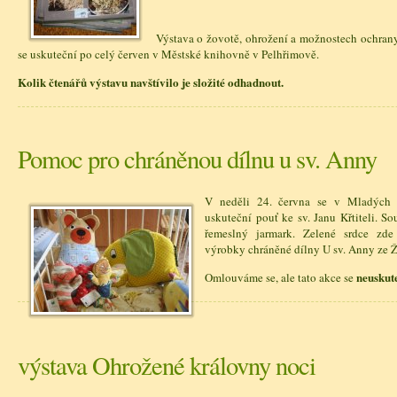
Výstava o žovotě, ohrožení a možnostech ochrany
se uskuteční po celý červen v Městské knihovně v Pelhřimově.
Kolik čtenářů výstavu navštívilo je složité odhadnout.
Pomoc pro chráněnou dílnu u sv. Anny
V neděli 24. června se v Mladých 
uskuteční pouť ke sv. Janu Křtiteli. So
řemeslný jarmark. Zelené srdce zd
výrobky chráněné dílny U sv. Anny ze Ž
neuskute
Omlouváme se, ale tato akce se
výstava Ohrožené královny noci