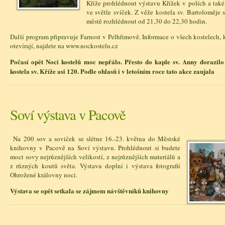
Kříže prohlédnout výstavu Křížek v polích a také
ve světle svíček. Z věže kostela sv. Bartoloměje
městě rozhlédnout od 21,30 do 22,30 hodin.
Další program připravuje Farnost v Pelhřimově. Informace o všech kostelech, k
otevírají, najdete na www.nockostelu.cz
Počasí opět Noci kostelů moc nepřálo. Přesto do kaple sv. Anny dorazil
kostela sv. Kříže asi 120. Podle ohlasů i v letošním roce tato akce zaujala
Soví výstava v Pacově
Na 200 sov a soviček se slétne 16.-23. května do Městské
knihovny v Pacově na Soví výstavu. Prohlédnout si budete
moct sovy nejrůznějších velikostí, z nejrůznějších materiálů a
z různých koutů světa. Výstavu doplní i výstava fotografií
Ohrožené královny noci.
Výstava se opět setkala se zájmem návštěvníků knihovny