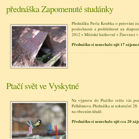
přednáška Zapomenuté studánky
Přednášku Pavla Koubka o putování za
poslechnout a prohlédnout na diapoz
2012 v Městské knihovně v Žirovnici v
Přednášku si nenechalo ujít 17 zájemc
Ptačí svět ve Vyskytné
Na výpravu do Ptačího světa vás p
Pelhřimova. Přednáška se uskuteční 28.
na obecním úřadě.
Přednášku si nenechalo ujít cca 20 zá