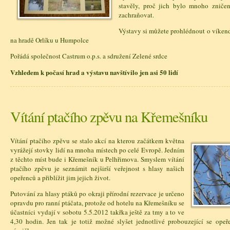
stavěly, proč jich bylo mnoho zniče
zachraňovat.
Výstavy si můžete prohlédnout o víken
na hradě Orlíku u Humpolce
Pořádá společnost Castrum o.p.s. a sdružení Zelené srdce
Vzhledem k počasí hrad a výstavu navštívilo jen asi 50 lidí
Vítání ptačího zpěvu na Křemešníku
Vítání ptačího zpěvu se stalo akcí na kterou začátkem května
vyrážejí stovky lidí na mnoha místech po celé Evropě. Jedním
z těchto míst bude i Křemešník u Pelhřimova. Smyslem vítání
ptačího zpěvu je seznámit nejširší veřejnost s hlasy našich
opeřenců a přiblížit jim jejich život.
Putování za hlasy ptáků po okraji přírodní rezervace je určeno
opravdu pro ranní ptáčata, protože od hotelu na Křemešníku se
účastníci vydají v sobotu 5.5.2012 takřka ještě za tmy a to ve
4,30 hodin. Jen tak je totiž možné slyšet jednotlivé probouzející se opeř