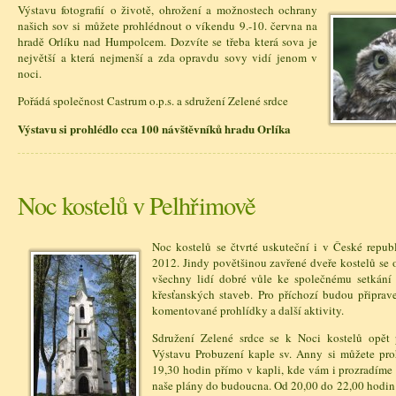
Výstavu fotografií o životě, ohrožení a možnostech ochrany
našich sov si můžete prohlédnout o víkendu 9.-10. června na
hradě Orlíku nad Humpolcem. Dozvíte se třeba která sova je
největší a která nejmenší a zda opravdu sovy vidí jenom v
noci.
Pořádá společnost Castrum o.p.s. a sdružení Zelené srdce
Výstavu si prohlédlo cca 100 návštěvníků hradu Orlíka
Noc kostelů v Pelhřimově
Noc kostelů se čtvrté uskuteční i v České repub
2012. Jindy povětšinou zavřené dveře kostelů se 
všechny lidí dobré vůle ke společnému setkání
křesťanských staveb. Pro příchozí budou připrav
komentované prohlídky a další aktivity.
Sdružení Zelené srdce se k Noci kostelů opět 
Výstavu Probuzení kaple sv. Anny si můžete pr
19,30 hodin přímo v kapli, kde vám i prozradíme 
naše plány do budoucna. Od 20,00 do 22,00 hodin s