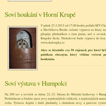
Soví houkání v Horní Krupé
V pátek 23.3.2012 od 17,00 hodin pořádá SEV Ch
u Havlíčkova Brodu večerní výpravu za hlasy naš
přispěje přednáškou o čem jiném, než o sovách,
Krupské škole. Následovat bude výprava do lesa 
www.chaloupky.cz
Akce se účastnilo cca 50 zájemců, pro které byl
puštíkem obecným, který většinu večerní p
houkáním.
Soví výstava v Humpolci
Na 200 sov a soviček se slétne 22.-23. března do Městské knihovny v Hump
Prohlédnout si budete moct sovy nejrůznějších velikostí, z nejrůznějších mate
světa. Výstavu doplní i další předměty s obrázkem sovy a putovní výstav