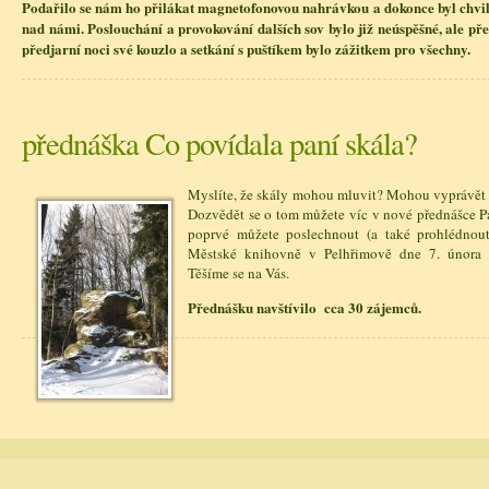
Podařilo se nám ho přilákat magnetofonovou nahrávkou a dokonce byl chvili
nad námi. Poslouchání a provokování dalších sov bylo již neúspěšné, ale p
předjarní noci své kouzlo a setkání s puštíkem bylo zážitkem pro všechny.
přednáška Co povídala paní skála?
Myslíte, že skály mohou mluvit? Mohou vyprávět
Dozvědět se o tom můžete víc v nové přednášce P
poprvé můžete poslechnout (a také prohlédnout
Městské knihovně v Pelhřimově dne 7. února
Těšíme se na Vás.
Přednášku navštívilo cca 30 zájemců.