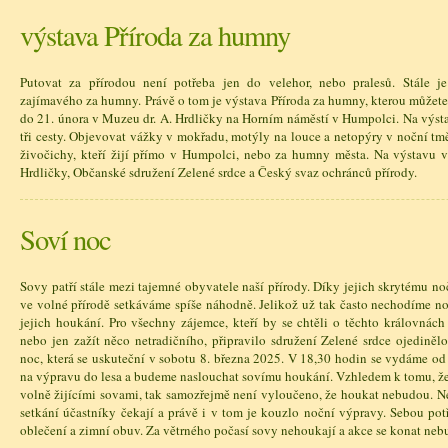
výstava Příroda za humny
Putovat za přírodou není potřeba jen do velehor, nebo pralesů. Stále j
zajímavého za humny. Právě o tom je výstava Příroda za humny, kterou můžete 
do 21. února v Muzeu dr. A. Hrdličky na Horním náměstí v Humpolci. Na výst
tři cesty. Objevovat vážky v mokřadu, motýly na louce a netopýry v noční tmě
živočichy, kteří žijí přímo v Humpolci, nebo za humny města. Na výstavu 
Hrdličky, Občanské sdružení Zelené srdce a Český svaz ochránců přírody.
Soví noc
Sovy patří stále mezi tajemné obyvatele naší přírody. Díky jejich skrytému no
ve volné přírodě setkáváme spíše náhodně. Jelikož už tak často nechodíme n
jejich houkání. Pro všechny zájemce, kteří by se chtěli o těchto královnác
nebo jen zažít něco netradičního, připravilo sdružení Zelené srdce ojedině
noc, která se uskuteční v sobotu 8. března 2025. V 18,30 hodin se vydáme o
na výpravu do lesa a budeme naslouchat sovímu houkání. Vzhledem k tomu, že
volně žijícími sovami, tak samozřejmě není vyloučeno, že houkat nebudou. N
setkání účastníky čekají a právě i v tom je kouzlo noční výpravy. Sebou potř
oblečení a zimní obuv. Za větrného počasí sovy nehoukají a akce se konat neb