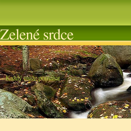
Zelené srdce
Každý může pomáhat