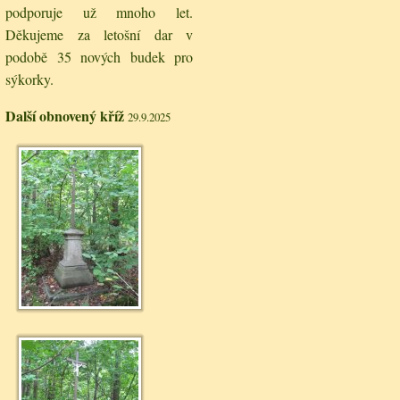
podporuje už mnoho let.
Děkujeme za letošní dar v
podobě 35 nových budek pro
sýkorky.
Další obnovený kříž
29.9.2025