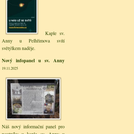
Kaple sv.
Anny u Pelhřimova svítí
světýlkem naděje.
Nový infopanel u sv. Anny
19.11.2025
Náš nový informační panel pro
poutníky u kaple sv. Anny u