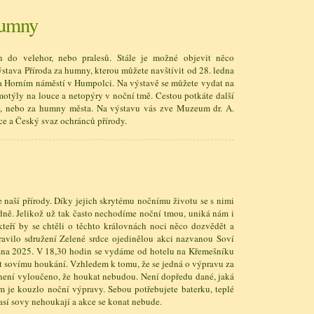
humny
n do velehor, nebo pralesů. Stále je možné objevit něco
stava Příroda za humny, kterou můžete navštívit od 28. ledna
na Horním náměstí v Humpolci. Na výstavě se můžete vydat na
motýly na louce a netopýry v noční tmě. Cestou potkáte další
ci, nebo za humny města. Na výstavu vás zve Muzeum dr. A.
ce a Český svaz ochránců přírody.
e naší přírody. Díky jejich skrytému nočnímu životu se s nimi
dně. Jelikož už tak často nechodíme noční tmou, uniká nám i
kteří by se chtěli o těchto královnách noci něco dozvědět a
pravilo sdružení Zelené srdce ojedinělou akci nazvanou Soví
řezna 2025. V 18,30 hodin se vydáme od hotelu na Křemešníku
t sovímu houkání. Vzhledem k tomu, že se jedná o výpravu za
 není vyloučeno, že houkat nebudou. Není dopředu dané, jaká
om je kouzlo noční výpravy. Sebou potřebujete baterku, teplé
así sovy nehoukají a akce se konat nebude.