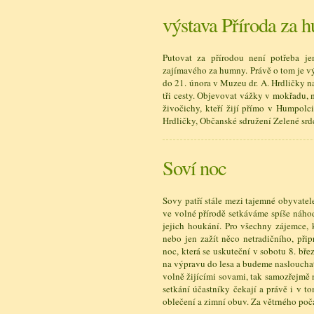
výstava Příroda za 
Putovat za přírodou není potřeba je
zajímavého za humny. Právě o tom je vý
do 21. února v Muzeu dr. A. Hrdličky 
tři cesty. Objevovat vážky v mokřadu, 
živočichy, kteří žijí přímo v Humpol
Hrdličky, Občanské sdružení Zelené srd
Soví noc
Sovy patří stále mezi tajemné obyvatel
ve volné přírodě setkáváme spíše náho
jejich houkání. Pro všechny zájemce, 
nebo jen zažít něco netradičního, při
noc, která se uskuteční v sobotu 8. b
na výpravu do lesa a budeme nasloucha
volně žijícími sovami, tak samozřejmě
setkání účastníky čekají a právě i v t
oblečení a zimní obuv. Za větrného poč