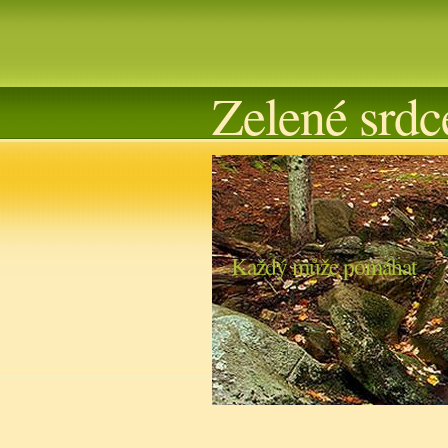
Zelené srdc
Každý může pomáhat