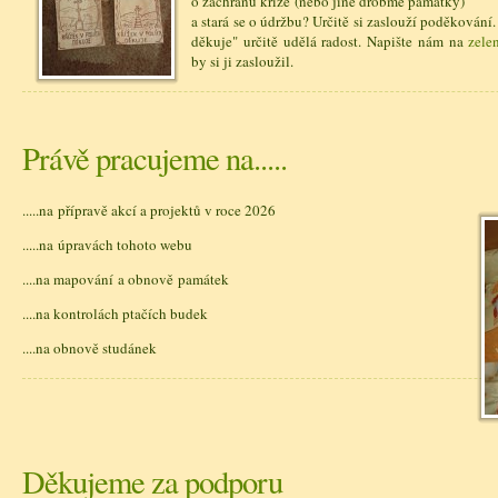
o záchranu kříže (nebo jiné drobmé památky)
a stará se o údržbu? Určitě si zaslouží poděkování
děkuje" určitě udělá radost. Napište nám na
zele
by si ji zasloužil.
Právě pracujeme na.....
.....na přípravě akcí a projektů v roce 2026
.....na úpravách tohoto webu
....na mapování a obnově památek
....na kontrolách ptačích budek
....na obnově studánek
Děkujeme za podporu