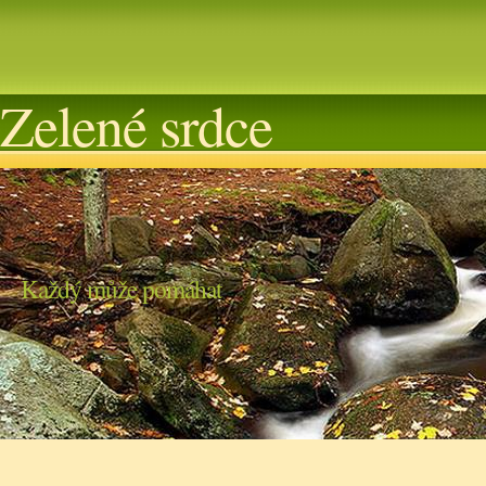
Zelené srdce
Každý může pomáhat