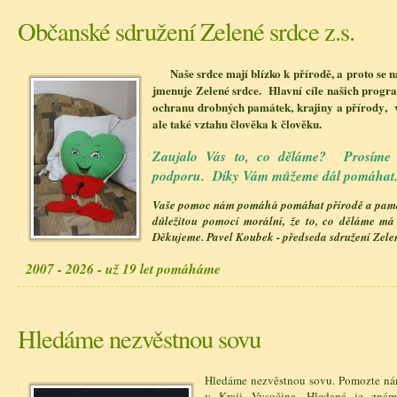
Občanské sdružení Zelené srdce z.s.
Naše srdce mají blízko k přírodě, a proto se n
jmenuje Zelené srdce. Hlavní cíle našich prog
ochranu drobných památek, krajiny a přírody, 
ale také vztahu člověka k člověku.
Zaujalo Vás to, co děláme? Prosím
podporu. Díky Vám můžeme dál pomáhat
Vaše pomoc nám pomáhá pomáhat přírodě a památ
důležitou pomocí morální, že to, co děláme má
Děkujeme. Pavel Koubek - předseda sdružení Zelen
2007 - 2026 - už 19 let pomáháme
Hledáme nezvěstnou sovu
Hledáme nezvěstnou sovu. Pomozte nám z
v Kraji Vysočina. Hledaná je znám