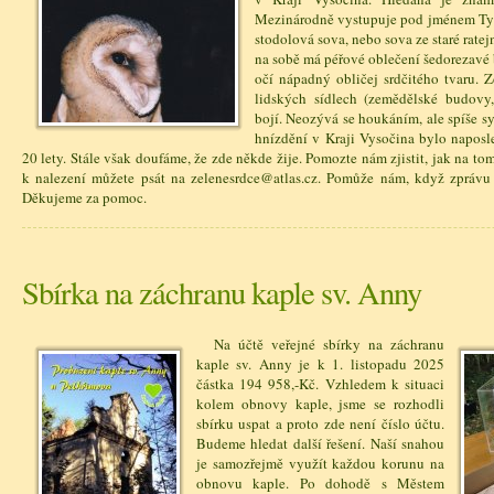
Mezinárodně vystupuje pod jménem Tyto 
stodolová sova, nebo sova ze staré ratej
na sobě má péřové oblečení šedorezavé
očí nápadný obličej srdčitého tvaru. 
lidských sídlech (zemědělské budovy,
bojí. Neozývá se houkáním, ale spíše sy
hnízdění v Kraji Vysočina bylo naposl
20 lety. Stále však doufáme, že zde někde žije. Pomozte nám zjistit, jak na to
k nalezení můžete psát na zelenesrdce@atlas.cz. Pomůže nám, když zprávu o
Děkujeme za pomoc.
Sbírka na záchranu kaple sv. Anny
Na účtě veřejné sbírky na záchranu
kaple sv. Anny je k 1. listopadu 2025
částka 194 958,-Kč. Vzhledem k situaci
kolem obnovy kaple, jsme se rozhodli
sbírku uspat a proto zde není číslo účtu.
Budeme hledat další řešení. Naší snahou
je samozřejmě využít každou korunu na
obnovu kaple. Po dohodě s Městem