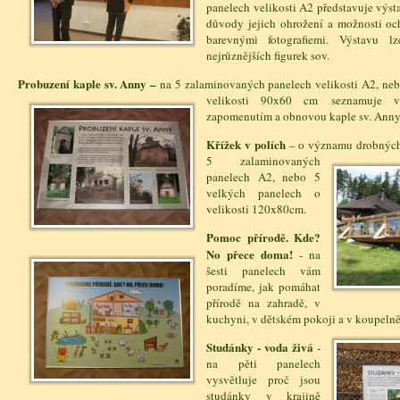
panelech velikosti A2 představuje výsta
důvody jejich ohrožení a možnosti o
barevnými fotografiemi. Výstavu l
nejrůznějších figurek sov.
Probuzení kaple sv. Anny –
na 5 zalaminovaných panelech velikosti A2, ne
velik
osti 90x60 cm seznamuje vý
zapomenutím a obnovou kaple sv. Anny
Křížek v polích
– o významu drobných
5 zalaminovaných
panelech A2, nebo 5
velkých panelech o
velikosti 120x80cm.
Pomoc přírodě. Kde?
No přece doma!
-
na
šesti panelech vám
poradíme, jak pomáhat
přírodě na zahradě, v
kuchyni, v dětském pokoji a v koupelně
Studánky - voda živá
-
na pěti panelech
vysvětluje proč jsou
studánky v krajině