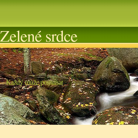
Zelené srdce
Každý může pomáhat