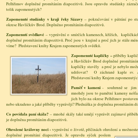
Pelhřimov doplněné promítáním diapozitivů. Jsou opravdu studánky zázrač
tolik zapomenutých?
Zapomenuté studánky v kraji řeky Sázavy
– pokračování v pátrání po st
okrese Havlíčkův Brod. Doplněno promítáním diapozitivů.
Zapomenutí svědkové
– vyprávění o smírčích kamenech, křížích, kapličkác
doplněné promítáním diapozitivů. Proč jsou v krajině a proč jich je stále m
víme? Představení knihy Krajem zapomenutých svědků.
Zapomenut
é kapličky –
příběhy kapli
a Havlíčkův Brod doplněné promítáním
kapličky stavěly a proč je nebylo mož
udržovat? O záchraně kaple sv. 
Představení knihy Krajem zapomenut
Paměť v kameni
- souhrnně se jim ř
mnohdy jsou to pamětní kameny nešťas
jich bylo na okrese Pelhřimov postaven
nebo ukradeno a jaké příběhy vyprávějí? Přednáška je doplněna promítáním di
Co povídala paní skála?
– mnohé skály také umějí vyprávět zajímavé příběh
je doplněna promítáním diapozitivů.
Ohrožené královny noci -
vyprávění o životě, příčinách ohrožení a možn
ost
doplněné promítání diapozitivů. Je opravdu sýček poslem