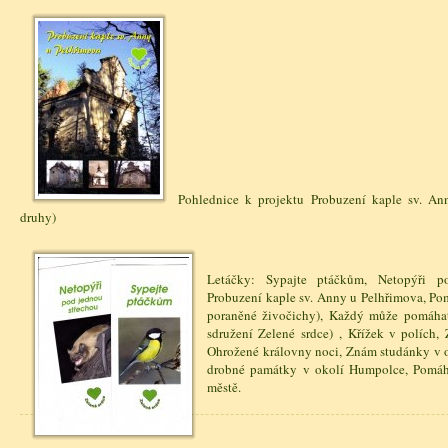
Pohlednice k projektu Probuzení kaple sv. An
druhy)
Letáčky: Sypajte ptáčkům, Netopýři p
Probuzení kaple sv. Anny u Pelhřimova, P
poraněné živočichy), Každý může pomáhat
sdružení Zelené srdce) , Křížek v polích,
Ohrožené královny noci, Znám studánky v
drobné památky v okolí Humpolce, Pomáhá
městě.