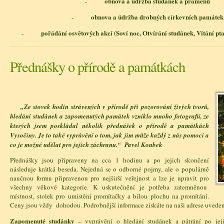
obnova a údržba studánek a pramenů
-
obnova a údržba drobných církevních památek
-
pořádání osvětových akcí (Soví noc, Otvírání studánek, Vítání pt
-
Přednášky o přírodě a památkách
„Ze stovek hodin strávených v přírodě při pozorování živých tvorů,
hledání studánek a zapomenutých památek vzniklo mnoho fotografií, ze
kterých jsem poskládal několik přednášek o přírodě a památkách
Vysočiny. Je to také vyprávění o tom, jak jim může každý z nás pomoci a
co je možné udělat pro jejich záchranu.“ Pavel Koubek
Přednášky jsou připraveny na cca 1 hodinu a po jejich skončení
následuje krátká beseda. Nejedná se o odborné pojmy, ale o populárně
naučnou formu připravenou pro nejširší veřejnost a lze je upravit pro
všechny věkové kategorie. K uskutečnění je potřeba zatemněnou
místnost, stolek pro umístění promítačky a bílou plochu na promítání.
Ceny jsou vždy dohodou. Podrobnější informace získáte na naši adrese uvede
Zapomenuté studánky
– vyprávění o hledání studánek a pátrání po jeji