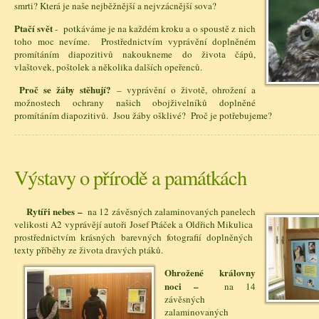
smrti? Která je naše nejběžnější a nejvzácnější sova?
Ptačí svět
- potkáváme je na každém kroku a o spoustě z nich
toho moc nevíme. Prostřednictvím vyprávění doplněném
promítáním diapozitivů nakoukneme do života čápů,
vlaštovek, poštolek a několika dalších opeřenců.
Proč se žáby stěhují?
– vyprávění o životě, ohrožení a
možnostech ochrany našich obojživelníků doplněné
promítáním diapozitivů. Jsou žáby ošklivé? Proč je potřebujeme?
Výstavy o přírodě a památkách
Rytíři nebes –
na 12 závěsných zalaminovaných panelech
velikosti A2 vyprávějí autoři Josef Ptáček a Oldřich Mikulica
prostřednictvím krásných barevných fotografií doplněných
texty příběhy ze života dravých ptáků.
Ohrožené královny
noci –
na 14
závěsných
zalaminovaných