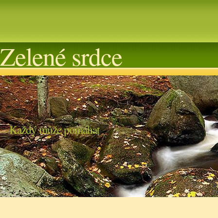
Zelené srdce
Každý může pomáhat