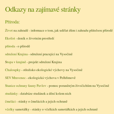
Odkazy na zajímavé stránky
Příroda:
Život
na zahradě - informace o tom, jak udělat dům i zahradu přátelsou přírodě
Ekolist
- deník o životním prostředí
příroda
- o přírodě
sdružení Krajina
- sdružení pracující na Vysočině
S
topa v krajině
- projekt sdružení Krajina
Chaloupky
- středisko ekologické výchovy na Vysočině
SEV Mravenec
- ekologická výchova v Pelhřimově
Stanice ochrany fauny Pavlov
- pomoc poraněným živočichům na Vysočině
studánky
- databáze studánek a dění kolem nich
čmeláci
- stánky o čmelácích a jejich ochraně
včelky
samotářky - stánky o včelkách samotářkách a jejich ochraně