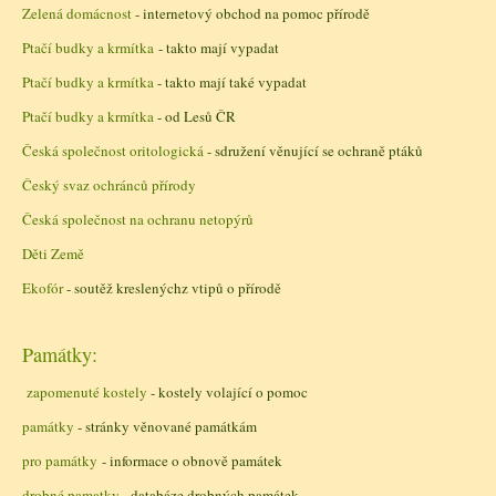
Zelená domácnost
- internetový obchod na pomoc přírodě
Ptačí budky a krmítka
- takto mají vypadat
Ptačí budky a krmítka
- takto mají také vypadat
Ptačí budky a krmítka
- od Lesů ČR
Česká společnost oritologická
- sdružení věnující se ochraně ptáků
Český svaz ochránců přírody
Česká společnost na ochranu netopýrů
Děti Země
Ekofór
- soutěž kreslenýchz vtipů o přírodě
Památky:
zapomenuté kostely
- kostely volající o pomoc
památky
- stránky věnované památkám
pro památky
- informace o obnově památek
drobné pamatky
- databáze drobných památek