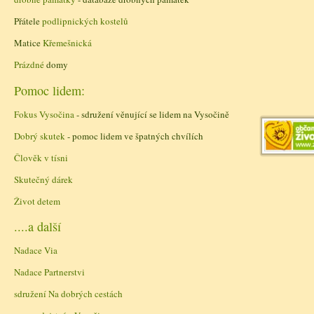
Přátele
podlipnických kostelů
Matice
Křemešnická
Prázdné
domy
Pomoc lidem:
Fokus Vysočina
- sdružení věnující se lidem na Vysočině
Dobrý skutek
- pomoc lidem ve špatných chvílích
Člověk v tísni
Skutečný dárek
Život detem
....a další
Nadace Via
Nadace Partnerstvi
sdružení Na dobrých cestách