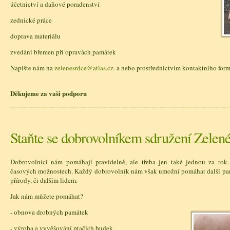
účetnictví a daňové poradenství
zednické práce
doprava materiálu
zvedání břemen při opravách památek
Napište nám na
zelenesrdce@atlas.cz
. a nebo prostřednictvím kontaktního for
Děkujeme za vaši podporu
Staňte se dobrovolníkem sdružení Zelené
Dobrovolníci nám pomáhají pravidelně, ale třeba jen také jednou za rok.
časových možnostech. Každý dobrovolník nám však umožní pomáhat další pa
přírody, či dalším lidem.
Jak nám můžete pomáhat?
- obnova drobných památek
- výroba a vyvěšování ptačích budek