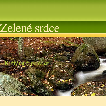
Zelené srdce
Každý může pomáhat