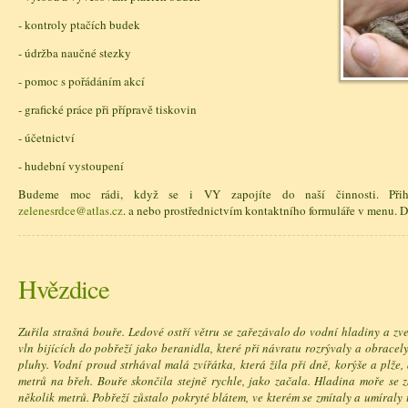
- kontroly ptačích budek
- údržba naučné stezky
- pomoc s pořádáním akcí
- grafické práce při přípravě tiskovin
- účetnictví
- hudební vystoupení
Budeme moc rádi, když se i VY zapojíte do naší činnosti. Přih
zelenesrdce@atlas.cz
. a nebo prostřednictvím kontaktního formuláře v men
Hvězdice
Zuřila strašná bouře. Ledové ostří větru se zařezávalo do vodní hladiny a zv
vln bijících do pobřeží jako beranidla, které při návratu rozrývaly a obracel
pluhy. Vodní proud strhával malá zvířátka, která žila při dně, korýše a plže,
metrů na břeh. Bouře skončila stejně rychle, jako začala. Hladina moře se z
několik metrů. Pobřeží zůstalo pokryté blátem, ve kterém se zmítaly a umíraly 