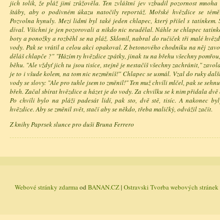
jich tolik, že pláž jimi zrůžověla. Ten zvláštní jev vzbudil pozornost mnoha li
štáby, aby o podivném úkazu natočily reportáž. Mořské hvězdice se témě
Pozvolna hynuly. Mezi lidmi byl také jeden chlapec, který přišel s tatínkem.
díval. Všichni je jen pozorovali a nikdo nic neudělal. Náhle se chlapec tatínkov
boty a ponožky a rozběhl se na pláž. Sklonil, nabral do ručiček tři malé hvězd
vody. Pak se vrátil a celou akci opakoval. Z betonového chodníku na něj zavo
děláš chlapče ?" "Házím ty hvězdice zpátky, jinak tu na břehu všechny pomřou
běhu. "Ale vždyť jich tu jsou tisíce, stejně je nestačíš všechny zachránit," zavol
je to i všude kolem, na tom nic nezměníš!" Chlapec se usmál. Vzal do ruky další
vody se slovy: "Ale pro tuhle jsem to změnil!" Ten muž chvíli mlčel, pak se sehnul
břeh. Začal sbírat hvězdice a házet je do vody. Za chvilku se k nim přidala dvě 
Po chvíli bylo na pláži padesát lidí, pak sto, dvě stě, tisíc. A nakonec b
hvězdice. Aby se změnil svět, stačí aby se někdo, třeba maličký, odvážil začít.
Z knihy Paprsek slunce pro duši Bruna Ferrero
Webové stránky zdarma
od
BANAN.CZ
|
Ostravski Tvorba webových stránek