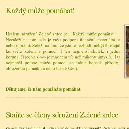
Každý může pomáhat!
Heslem sdružení Zelené srdce je: „Každý může pomáhat.“
Nezáleží na tom, zda je vaše podpora finanční, materiální, a
nebo morální. Záleží na tom, že jste se rozhodli nebýt lhostejní
ke světu kolem a pomoci. I ten nejmenší skutek, i jedna
koruna, či jedno slovo je mnohem víc než miliony úmyslů. I ta
nejmenší pomoc může pomoci zachránit kousek přírody,
ohroženou památku a nebo lidské štěstí.
Děkujeme, že nám pomáháte pomáhat.
Staňte se členy sdružení Zelené srdce
Zaujala vás naše činnost a chcete se do ní aktivně zapojit? Rádi vás mezi