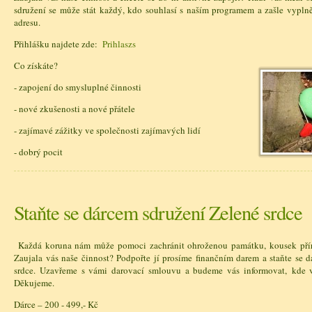
sdružení se může stát každý, kdo souhlasí s naším programem a zašle vypln
adresu.
Přihlášku najdete zde:
Prihlaszs
Co získáte?
- zapojení do smysluplné činnosti
- nové zkušenosti a nové přátele
- zajímavé zážitky ve společnosti zajímavých lidí
- dobrý pocit
Staňte se dárcem sdružení Zelené srdce
Každá koruna nám může pomoci zachránit ohroženou památku, kousek přír
Zaujala vás naše činnost? Podpořte jí prosíme finančním darem a staňte se 
srdce. Uzavřeme s vámi darovací smlouvu a budeme vás informovat, kde v
Děkujeme.
Dárce – 200 - 499,- Kč