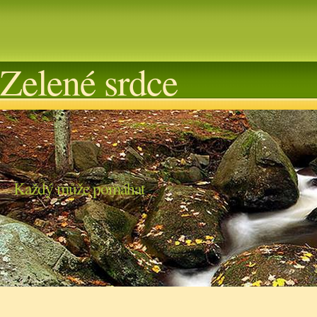
Zelené srdce
Každý může pomáhat