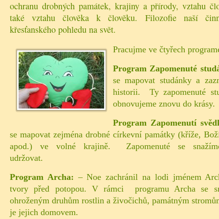
ochranu drobných památek, krajiny a přírody, vztahu čl
také vztahu člověka k člověku. Filozofie naší čin
křesťanského pohledu na svět.
Pracujme ve čtyřech program
Program Zapomenuté stud
se mapovat studánky a zazn
historii. Ty zapomenuté st
obnovujeme znovu do krásy.
Program Zapomenutí svěd
se mapovat zejména drobné církevní památky (kříže, Bož
apod.) ve volné krajině. Zapomenuté se snažím
udržovat.
Program Archa:
– Noe zachránil na lodi jménem Arc
tvory před potopou. V rámci programu Archa se s
ohroženým druhům rostlin a živočichů, památným stromům 
je jejich domovem.