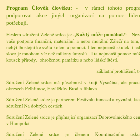
Program Člověk člověku:
- v rámci tohoto progra
podporovat akce jiných organizací na pomoc lide
potřebují.
„Každý může pomáhat.“
Heslem sdružení Zelené srdce je:
Nezále
vaše podpora finanční, materiální, a nebo morální. Záleží na tom, 
nebýt lhostejní ke světu kolem a pomoci. I ten nejmenší skutek, i je
slovo je mnohem víc než miliony úmyslů. I ta nejmenší pomoc můž
kousek přírody, ohroženou památku a nebo lidské štěstí.
základní prohlášení, březen
Sdružení Zelené srdce má působnost v
kraji Vysočina
, ale prac
okresech Pelhřimov, Havlíčkův Brod a Jihlava.
Sdružení Zelené srdce je partnerem
Festivalu řemesel a vyznání
, kt
sdružení Na dobrých cestách
Sdružení Zelené srdce je přijímající organizací
Dobrovolnického cen
v Humpolci.
Sdružení Zelené srdce je členem
Koordinačního us