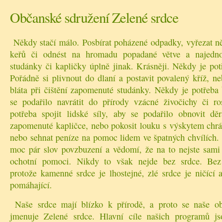
Občanské sdružení Zelené srdce
Někdy stačí málo. Posbírat poházené odpadky, vyřezat ně
keřů či odnést na hromadu popadané větve a najedn
studánky či kapličky úplně jinak. Krásněji. Někdy je pot
Pořádně si plivnout do dlaní a postavit povalený kříž, n
bláta při čištění zapomenuté studánky. Někdy je potřeba 
se podařilo navrátit do přírody vzácné živočichy či ro
potřeba spojit lidské síly, aby se podařilo obnovit dě
zapomenuté kapličce, nebo pokosit louku s výskytem chrán
nebo sehnat peníze na pomoc lidem ve špatných chvílích. 
moc pár slov povzbuzení a vědomí, že na to nejste sami a
ochotní pomoci. Nikdy to však nejde bez srdce. Bez
protože kamenné srdce je lhostejné, zlé srdce je ničící 
pomáhající.
Naše srdce mají blízko k přírodě, a proto se naše ob
jmenuje Zelené srdce. Hlavní cíle našich programů j