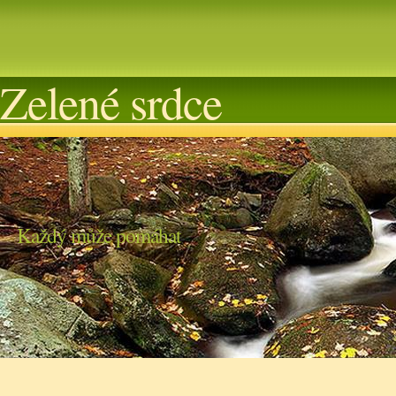
Zelené srdce
Každý může pomáhat