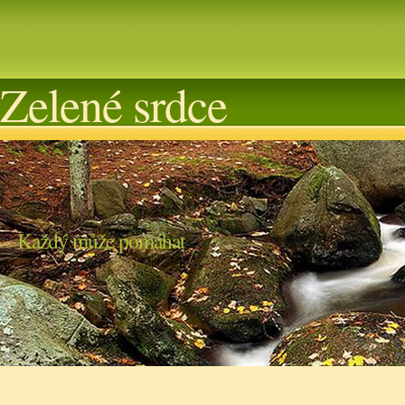
Zelené srdce
Každý může pomáhat